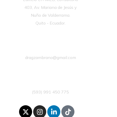
403, Av. Mariana de Jesús y
Nuño de Valderrama.
Quito - Ecuador.
dragzambrano@gmail.com
(593) 991 450 775