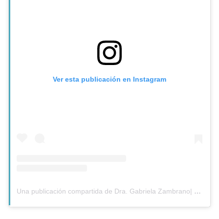
Ver esta publicación en Instagram
Una publicación compartida de Dra. Gabriela Zambrano| Med. Interna | Epi en Infecciosas | Ecu (@dra._gabriela_zambrano)